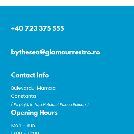
+40 723 375 555
bythesea@glamourrestro.ro
Contact Info
Bulevardul Mamaia,
Constanța
,
(
Pe plajă
în fața Hotelului Palace Pelican )
Opening Hours
Mon – Sun
12:00 – 17:00