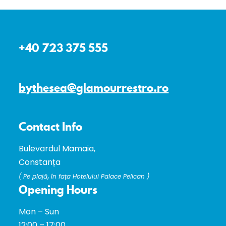
+40 723 375 555
bythesea@glamourrestro.ro
Contact Info
Bulevardul Mamaia,
Constanța
,
(
Pe plajă
în fața Hotelului Palace Pelican )
Opening Hours
Mon – Sun
12:00 – 17:00