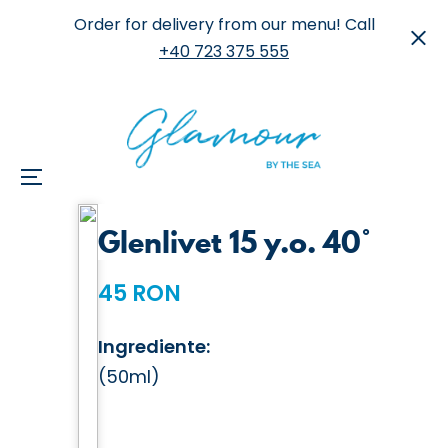
Order for delivery from our menu! Call
+40 723 375 555
Menu
Skip
Glenlivet 15 y.o. 40°
to
content
45 RON
Ingrediente:
(50ml)