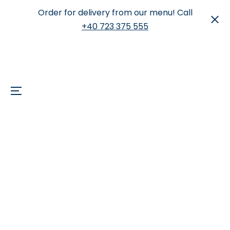
Order for delivery from our menu! Call
+40 723 375 555
Menu
Skip
to
content