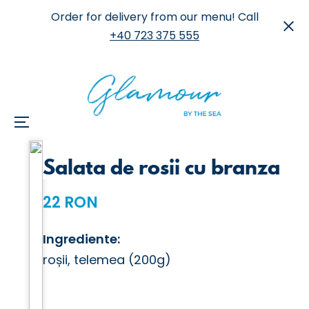
Order for delivery from our menu! Call
+40 723 375 555
Menu
Skip
Salata de rosii cu branza
to
content
22 RON
Ingrediente:
roșii, telemea (200g)