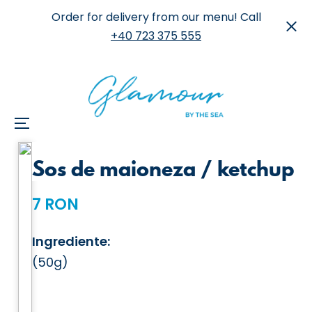
Order for delivery from our menu! Call
+40 723 375 555
Menu
Skip
Sos de maioneza / ketchup
to
content
7 RON
Ingrediente:
(50g)